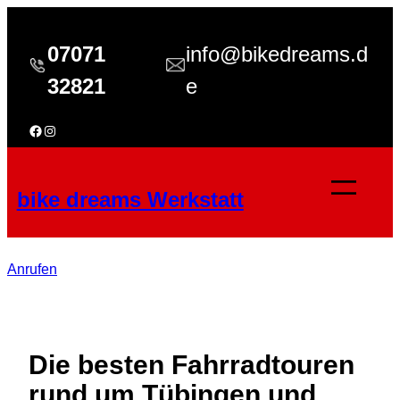
Zum
Inhalt
07071
info@bikedreams.d
springen
32821
e
Facebook
Instagram
bike dreams Werkstatt
Anrufen
Die besten Fahrradtouren
rund um Tübingen und